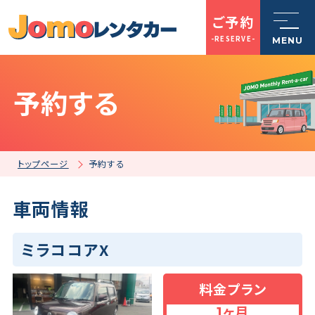
ご予約
-RESERVE-
MENU
予約する
トップページ
Jomoレンタカーとは
トップページ
予約する
車両情報
車を探す
ミラココアX
店舗一覧
料金プラン
ご利用案内
1ヶ月