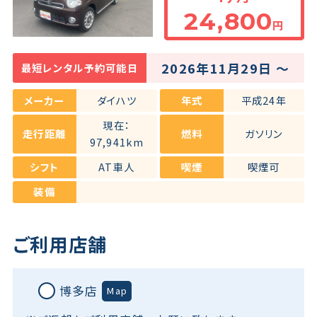
24,800
円
保険・補償
2026年11月29日 ～
最短レンタル予約可能日
よくある質問
メーカー
ダイハツ
年式
平成24年
お問い合わせチャット
現在：
走行距離
燃料
ガソリン
97,941km
シフト
AT車人
喫煙
喫煙可
装備
ご利用店舗
博多店
Map