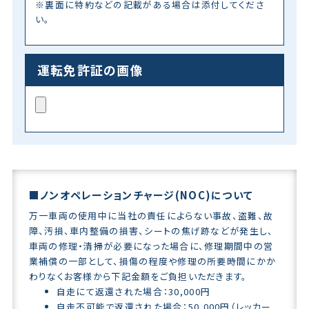
※裏面に特約などの記載がある場合は添付してくださ
い。
運転免許証の画像
■ノンオペレーションチャージ(NOC)について
万一車両の使用中に当社の責任によらない事故、盗難、故
障、汚損、車内整備の損害、シートの焦げ跡などが発生し、
車両の修理・清掃が必要になった場合に、修理期間中の営
業補償の一部として、損傷の程度や修理の所要時間にかか
わりなくお客様から下記金額をご負担いただきます。
自走にて返還された場合：30,000円
自走不可能で返還された場合：50,000円（レッカー