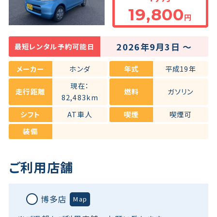
19,800
円
保険・補償
2026年9月3日 ～
最短レンタル予約可能日
よくある質問
メーカー
ホンダ
年式
平成19年
お問い合わせチャット
現在：
走行距離
燃料
ガソリン
82,483km
シフト
AT車人
喫煙
喫煙可
装備
ご利用店舗
博多店
Map