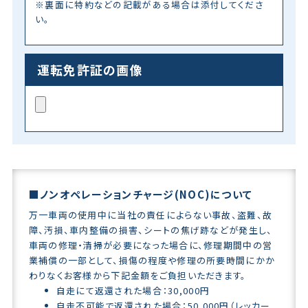
※裏面に特約などの記載がある場合は添付してくださ
い。
運転免許証の画像
■ノンオペレーションチャージ(NOC)について
万一車両の使用中に当社の責任によらない事故、盗難、故
障、汚損、車内整備の損害、シートの焦げ跡などが発生し、
車両の修理・清掃が必要になった場合に、修理期間中の営
業補償の一部として、損傷の程度や修理の所要時間にかか
わりなくお客様から下記金額をご負担いただきます。
自走にて返還された場合：30,000円
自走不可能で返還された場合：50,000円（レッカー