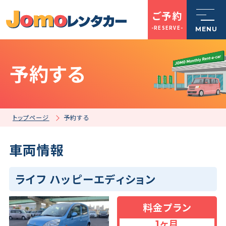
ご予約
-RESERVE-
MENU
予約する
トップページ
Jomoレンタカーとは
トップページ
予約する
車両情報
車を探す
ライフ ハッピーエディション
店舗一覧
料金プラン
ご利用案内
1ヶ月