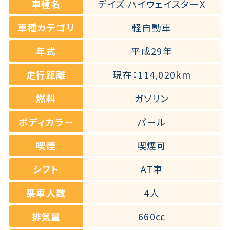
車種名
デイズ ハイウェイスターX
車種カテゴリ
軽自動車
年式
平成29年
走行距離
現在：114,020km
燃料
ガソリン
ボディカラー
パール
喫煙
喫煙可
シフト
AT車
乗車人数
4人
排気量
660㏄