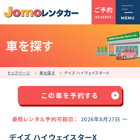
ご予約
-RESERVE-
MENU
車を探す
トップページ
Jomoレンタカーとは
トップページ
車を探す
デイズ ハイウェイスターX
車を探す
この車を予約する
店舗一覧
最短レンタル予約可能日：
2026年8月27日 ～
デイズ ハイウェイスターX
ご利用案内