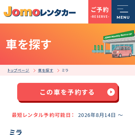
ご予約
-RESERVE-
MENU
車を探す
トップページ
Jomoレンタカーとは
トップページ
車を探す
ミラ
車を探す
この車を予約する
店舗一覧
最短レンタル予約可能日：
2026年8月14日 ～
ミラ
ご利用案内