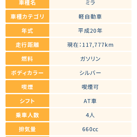
車種名
ミラ
車種カテゴリ
軽自動車
年式
平成20年
走行距離
現在：117,777km
燃料
ガソリン
ボディカラー
シルバー
喫煙
喫煙可
シフト
AT車
乗車人数
4人
排気量
660㏄