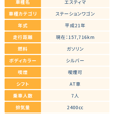
車種名
エスティマ
車種カテゴリ
ステーションワゴン
年式
平成21年
走行距離
現在：157,716km
燃料
ガソリン
ボディカラー
シルバー
喫煙
喫煙可
シフト
AT車
乗車人数
7人
排気量
2400㏄