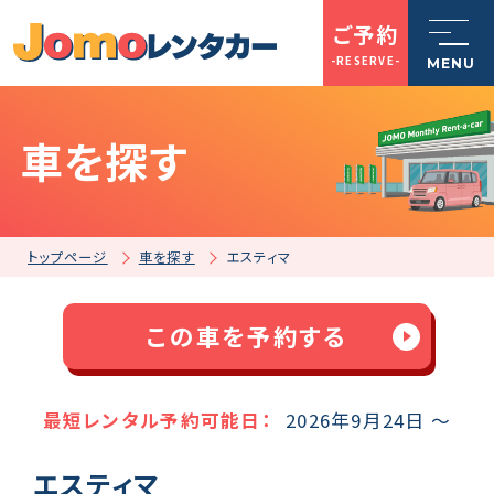
ご予約
-RESERVE-
MENU
車を探す
トップページ
Jomoレンタカーとは
トップページ
車を探す
エスティマ
車を探す
この車を予約する
店舗一覧
最短レンタル予約可能日：
2026年9月24日 ～
エスティマ
ご利用案内