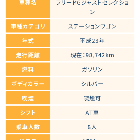
車種名
フリードGジャストセレクショ
ン
車種カテゴリ
ステーションワゴン
年式
平成23年
走行距離
現在：98,742km
燃料
ガソリン
ボディカラー
シルバー
喫煙
喫煙可
シフト
AT車
乗車人数
8人