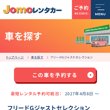
ご予約
-RESERVE-
MENU
車を探す
トップページ
Jomoレンタカーとは
トップページ
車を探す
フリードGジャストセレクション
車を探す
この車を予約する
店舗一覧
最短レンタル予約可能日：
2027年4月8日 ～
フリードGジャストセレクション
ご利用案内