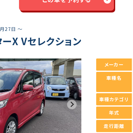
8月27日 ～
ーX Vセレクション
メーカー
車種名
車種カテゴリ
年式
走行距離