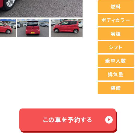
燃料
ボディカラー
喫煙
シフト
乗車人数
排気量
装備
この車を予約する