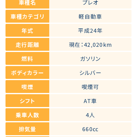
車種名
プレオ
車種カテゴリ
軽自動車
年式
平成24年
走行距離
現在：42,020km
燃料
ガソリン
ボディカラー
シルバー
喫煙
喫煙可
シフト
AT車
乗車人数
4人
排気量
660㏄