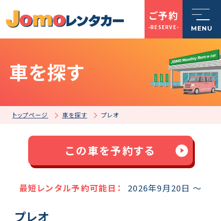
ご予約
-RESERVE-
MENU
車を探す
トップページ
Jomoレンタカーとは
トップページ
車を探す
プレオ
車を探す
この車を予約する
店舗一覧
最短レンタル予約可能日：
2026年9月20日 ～
プレオ
ご利用案内