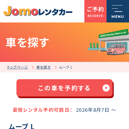
ご予約
-RESERVE-
MENU
車を探す
トップページ
Jomoレンタカーとは
トップページ
車を探す
ムーブ L
車を探す
この車を予約する
店舗一覧
最短レンタル予約可能日：
2026年8月7日 ～
ムーブ L
ご利用案内