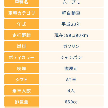
車種名
ムーブ L
車種カテゴリ
軽自動車
年式
平成23年
走行距離
現在：99,390km
燃料
ガソリン
ボディカラー
シャンパン
喫煙
喫煙可
シフト
AT車
乗車人数
4人
排気量
660㏄