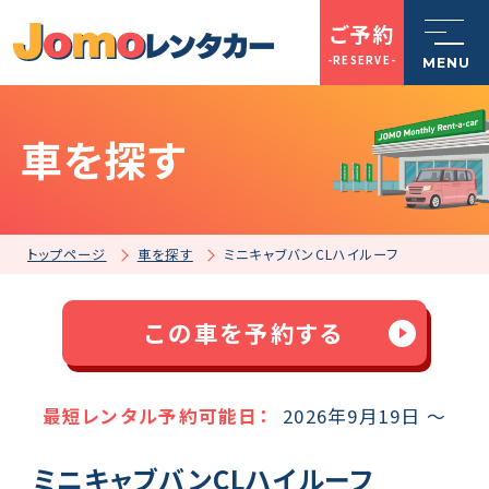
ご予約
-RESERVE-
MENU
車を探す
トップページ
Jomoレンタカーとは
トップページ
車を探す
ミニキャブバンCLハイルーフ
車を探す
この車を予約する
店舗一覧
最短レンタル予約可能日：
2026年9月19日 ～
ミニキャブバンCLハイルーフ
ご利用案内