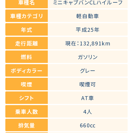
車種名
ミニキャブバンCLハイルーフ
車種カテゴリ
軽自動車
年式
平成25年
走行距離
現在：132,891km
燃料
ガソリン
ボディカラー
グレー
喫煙
喫煙可
シフト
AT車
乗車人数
4人
排気量
660㏄