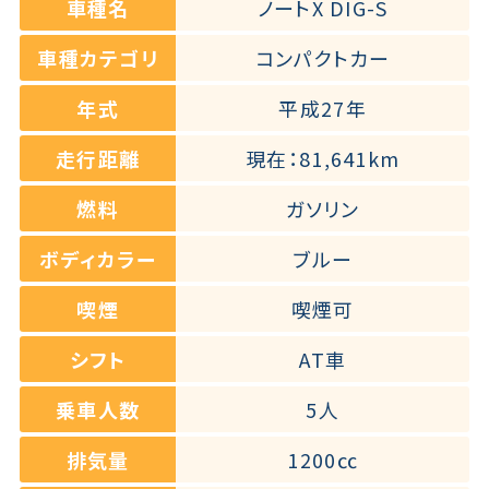
車種名
ノートX DIG-S
車種カテゴリ
コンパクトカー
年式
平成27年
走行距離
現在：81,641km
燃料
ガソリン
ボディカラー
ブルー
喫煙
喫煙可
シフト
AT車
乗車人数
5人
排気量
1200㏄