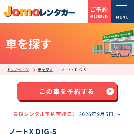
ご予約
-RESERVE-
MENU
車を探す
トップページ
Jomoレンタカーとは
トップページ
車を探す
ノートX DIG-S
車を探す
この車を予約する
店舗一覧
最短レンタル予約可能日：
2026年9月5日 ～
ノートX DIG-S
ご利用案内