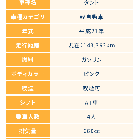
車種名
タント
車種カテゴリ
軽自動車
年式
平成21年
走行距離
現在：143,363km
燃料
ガソリン
ボディカラー
ピンク
喫煙
喫煙可
シフト
AT車
乗車人数
4人
排気量
660㏄