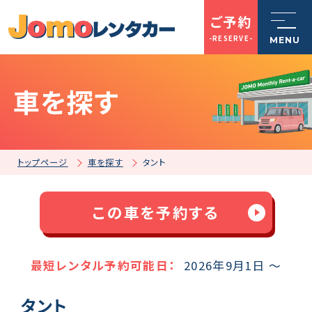
ご予約
-RESERVE-
MENU
車を探す
トップページ
Jomoレンタカーとは
トップページ
車を探す
タント
車を探す
この車を予約する
店舗一覧
最短レンタル予約可能日：
2026年9月1日 ～
タント
ご利用案内