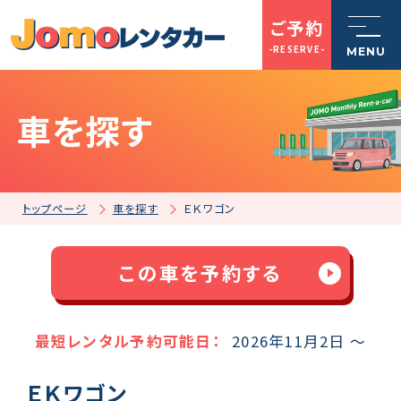
ご予約
-RESERVE-
MENU
車を探す
トップページ
Jomoレンタカーとは
トップページ
車を探す
ＥＫワゴン
車を探す
この車を予約する
店舗一覧
最短レンタル予約可能日：
2026年11月2日 ～
ＥＫワゴン
ご利用案内