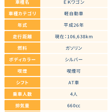
車種名
ＥＫワゴン
車種カテゴリ
軽自動車
年式
平成26年
走行距離
現在：106,638km
燃料
ガソリン
ボディカラー
シルバー
喫煙
喫煙可
シフト
AT車
乗車人数
4人
排気量
660㏄